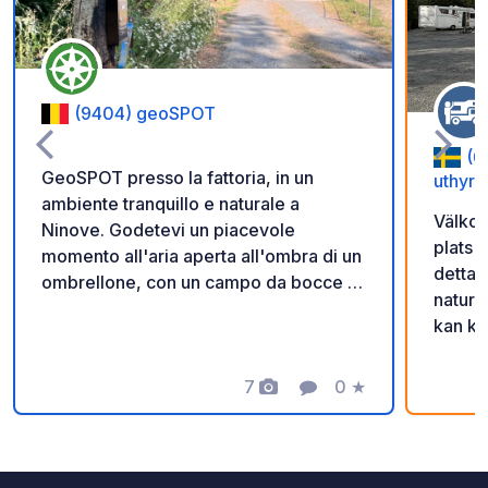
(9404) geoSPOT
(6
GeoSPOT presso la fattoria, in un
uthyrn
ambiente tranquillo e naturale a
Välkom
Ninove. Godetevi un piacevole
plats 
momento all'aria aperta all'ombra di un
detta 
ombrellone, con un campo da bocce e
natur 
giri in pony per i bambini. Un luogo
kan ko
ideale per una pausa rilassante. Grazie
scanna
al proprietario per aver condiviso
får ni
questo geoSPOT! :) Promemoria : -
7
0
★
Foto
Commento
Valutazione
in. Gl
Ricordarsi di registrare il codice
Då vi v
GeoSpot all'arrivo - Il mio veicolo è
säker 
attrezzato di servizi igienici - ⚠️ Niente
ligger 