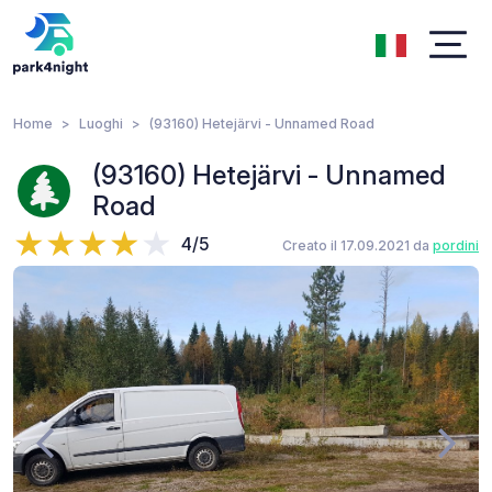
Home
Luoghi
(93160) Hetejärvi - Unnamed Road
(93160) Hetejärvi - Unnamed
Road
4/5
Creato il 17.09.2021 da
pordini