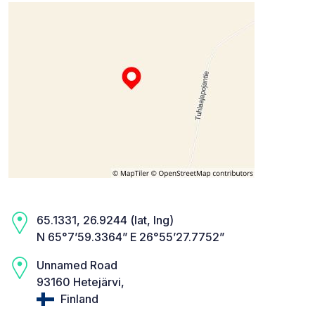
65.1331, 26.9244 (lat, lng)
N 65°7’59.3364” E 26°55’27.7752”
Unnamed Road
93160 Hetejärvi,
Finland