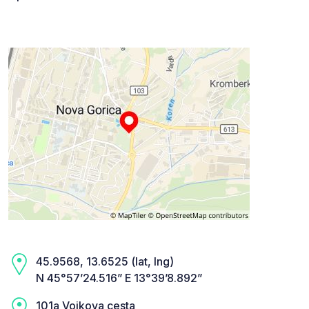
45.9568, 13.6525 (lat, lng)
N 45°57’24.516” E 13°39’8.892”
101a Vojkova cesta