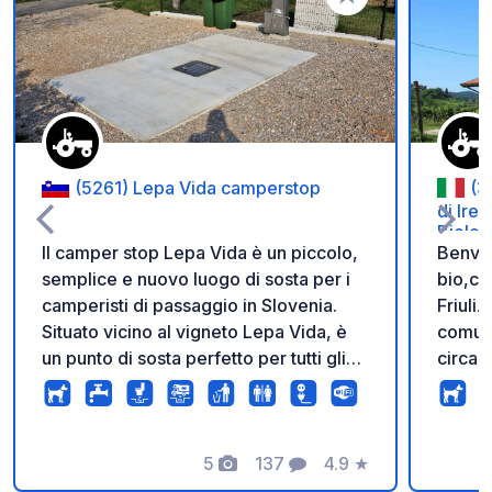
Aggiungi ai tuoi pref
(5261) Lepa Vida camperstop
(3
di Ire
Biolog
Il camper stop Lepa Vida è un piccolo,
Benven
semplice e nuovo luogo di sosta per i
bio,che
camperisti di passaggio in Slovenia.
Friuli.
Situato vicino al vigneto Lepa Vida, è
comune
un punto di sosta perfetto per tutti gli
circa 
amanti del vino e per tutti i clienti
nostra
desiderosi di saperne di più sulla
mio Ca
Slovenia e in particolare sulla
Sapori
vinificazione della Valle del Vipava. È
5
137
4.9
★
vini ,f
Foto
Commenti
Valutazione
anche un punto ideale per iniziare la
colazi