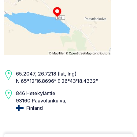
65.2047, 26.7218 (lat, lng)
N 65°12’16.8696” E 26°43’18.4332”
846 Hetekyläntie
93160 Paavolankuiva,
Finland