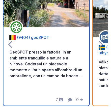
Aggiungi ai tuoi pref
(9404) geoSPOT
(6
GeoSPOT presso la fattoria, in un
uthyrn
ambiente tranquillo e naturale a
Välkom
Ninove. Godetevi un piacevole
plats 
momento all'aria aperta all'ombra di un
detta 
ombrellone, con un campo da bocce e
natur 
giri in pony per i bambini. Un luogo
kan ko
ideale per una pausa rilassante. Grazie
scanna
al proprietario per aver condiviso
får ni
questo geoSPOT! :) Promemoria : -
7
0
★
Foto
Commento
Valutazione
in. Gl
Ricordarsi di registrare il codice
Då vi v