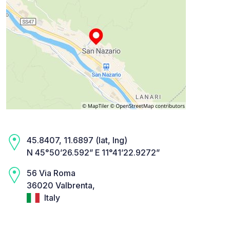
45.8407, 11.6897 (lat, lng)
N 45°50’26.592” E 11°41’22.9272”
56 Via Roma
36020 Valbrenta,
Italy