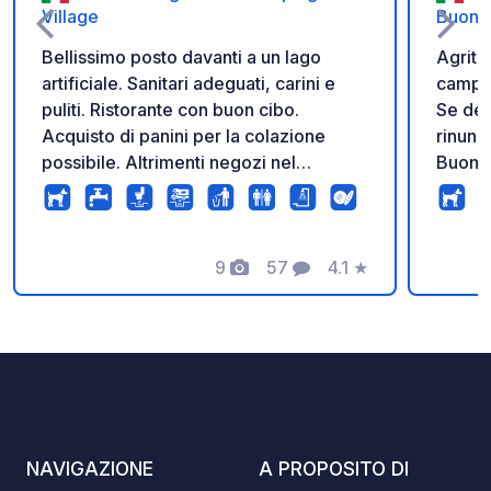
Village
Buona
Bellissimo posto davanti a un lago
Agritu
artificiale. Sanitari adeguati, carini e
campeg
puliti. Ristorante con buon cibo.
Se des
Acquisto di panini per la colazione
rinunc
possibile. Altrimenti negozi nel
Buona 
villaggio a circa 600 m o paese vicino
Situato
a circa 4 km. Receptionist molto gentile
rigene
e disponibile. Si parla bene il tedesco.
conduz
9
57
4.1
★
un'esp
Foto
Commenti
Valutazione
dove o
sentir
potrai
accogl
tranquillità. Le nostre
ti gar
natural
NAVIGAZIONE
A PROPOSITO DI
anche 