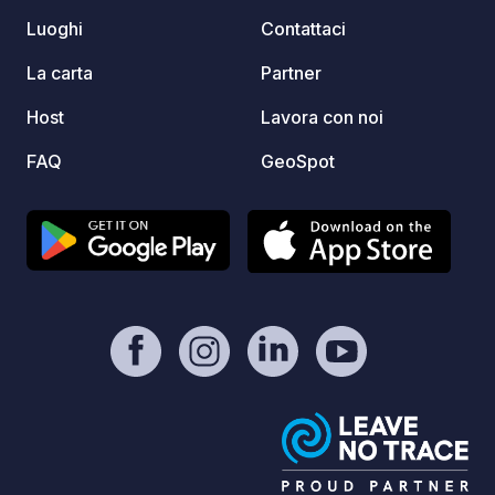
piazzo
Luoghi
Contattaci
elettr
funzion
La carta
Partner
inclusi
Host
Lavora con noi
disabi
la massima 
FAQ
GeoSpot
il dive
rinfres
perfet
e tras
sole. I
buona 
colazi
prepar
genuin
dirett
agrico
ancora
prenot