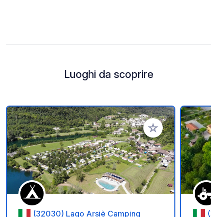
Luoghi da scoprire
Aggiungi ai tuoi pref
(32030) Lago Arsiè Camping
(3