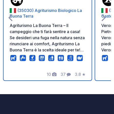
(35030) Agriturismo Biologico La
(3
Buona Terra
Castel
Agriturismo La Buona Terra – Il
Verona
campeggio che ti farà sentire a casa!
Pietro
Se desideri una fuga nella natura senza
Verona
rinunciare ai comfort, Agriturismo La
piedi I
Buona Terra è la scelta ideale per te!
Verona
Situato in un angolo tranquillo e
rigenerante, il nostro campeggio a
conduzione familiare ti offre
un'esperienza autentica e rilassante,
10
37
3.8
★
Foto
Commenti
Valutazione
dove ogni dettaglio è pensato per farti
sentire speciale. Con solo 25 piazzole,
potrai godere di un ambiente intimo e
accogliente, circondato da verde e
tranquillità. Le nostre piazzole alberate
ti garantiscono un'ombreggiatura