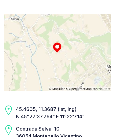
45.4605, 11.3687 (lat, lng)
N 45°27’37.764” E 11°22’7.14”
Contrada Selva, 10
36054 Montebello Vicentino,