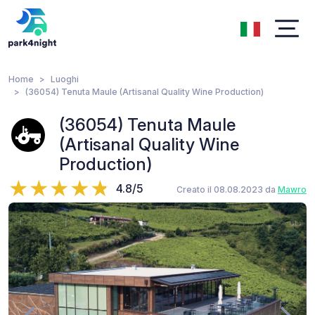
Home
Luoghi
(36054) Tenuta Maule (Artisanal Quality Wine Production)
(36054) Tenuta Maule
(Artisanal Quality Wine
Production)
4.8/5
Creato il 08.08.2023 da
Mawro