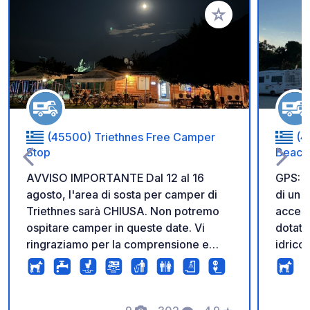
Aggiungi ai tuoi pref
(45500) Triethnes Free Camper
(4
Stop
Beach 
AVVISO IMPORTANTE Dal 12 al 16
GPS: 
agosto, l'area di sosta per camper di
di un 
Triethnes sarà CHIUSA. Non potremo
access
ospitare camper in queste date. Vi
dotato
ringraziamo per la comprensione e
idrico
speriamo di potervi accogliere prima o
con tr
dopo queste date. Area di sosta di
negozi
Triethnes: una sosta affidabile in Epiro