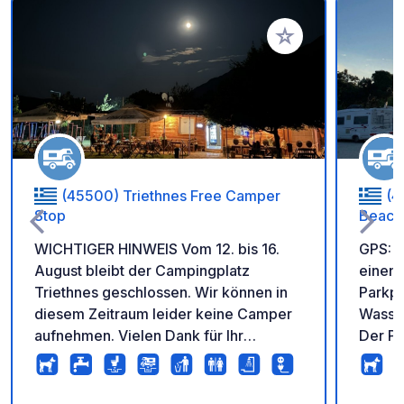
Zu Ihren Favoriten 
(45500) Triethnes Free Camper
(4
Stop
Beach 
WICHTIGER HINWEIS Vom 12. bis 16.
GPS: 
August bleibt der Campingplatz
einen 
Triethnes geschlossen. Wir können in
Parkpl
diesem Zeitraum leider keine Camper
Wasser
aufnehmen. Vielen Dank für Ihr
Der Pa
Verständnis. Wir freuen uns, Sie vor
biete
oder nach diesem Zeitraum bei uns
Sonne
begrüßen zu dürfen. Rastplatz
Geschä