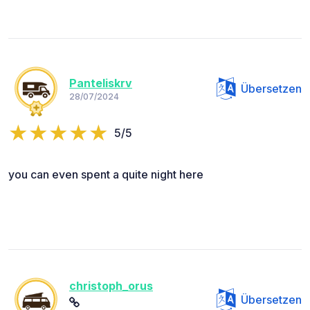
Panteliskrv
Übersetzen
28/07/2024
5/5
you can even spent a quite night here
christoph_orus
Übersetzen