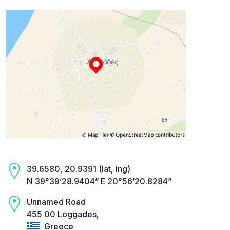
39.6580, 20.9391 (lat, lng)
N 39°39’28.9404” E 20°56’20.8284”
Unnamed Road
455 00 Loggades,
Greece