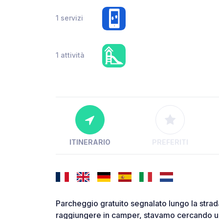
1 servizi
1 attività
ITINERARIO
PREFERITI
Parcheggio gratuito segnalato lungo la strada
raggiungere in camper, stavamo cercando 