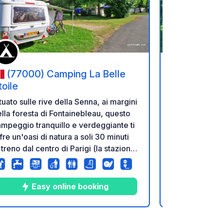
referiti
Aggiungi ai tuoi preferiti
(77000) Camping La Belle
(77000
toile
Etoile
tuato sulle rive della Senna, ai margini
Situato sulle
lla foresta di Fontainebleau, questo
della forest
mpeggio tranquillo e verdeggiante ti
campeggio tr
fre un'oasi di natura a soli 30 minuti
offre un'oasi
 treno dal centro di Parigi (la stazione
di treno dal 
a 20 minuti a piedi dal campeggio ).
è a 20 minut
n la sua piscina coperta e riscaldata
Con la sua p
le sue piazzole erbose e
e le sue pia
Easy online booking
E
emiombreggiate, il campeggio La
semiombregg
lle Étoile delizierà le famiglie che
Belle Étoile 