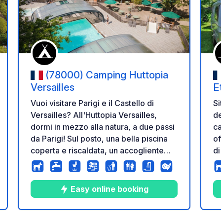
i ai tuoi preferiti
Aggiungi ai tuoi p
(78000) Camping Huttopia
Versailles
E
Vuoi visitare Parigi e il Castello di
Si
Versailles? All'Huttopia Versailles,
de
dormi in mezzo alla natura, a due passi
ca
da Parigi! Sul posto, una bella piscina
of
coperta e riscaldata, un accogliente
di
centro abitativo e splendidi spazi verdi
è 
ti invitano a condividere con la tua
Co
famiglia e a rilassarti.
e 
Easy online booking
s
Be