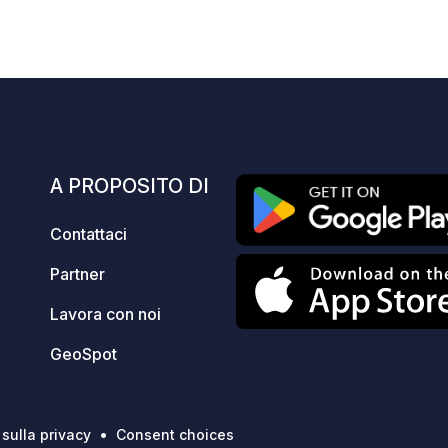
to
10
251
3.8
★
zione
Foto
Commenti
Valutazione
le
E
A PROPOSITO DI
Contattaci
Partner
Lavora con noi
GeoSpot
 sulla privacy
Consent choices