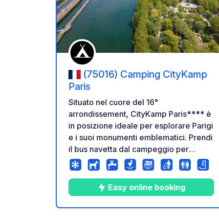
Aggiung
(75016) Camping CityKamp
Paris
Situato nel cuore del 16°
arrondissement, CityKamp Paris**** è
in posizione ideale per esplorare Parigi
e i suoi monumenti emblematici. Prendi
il bus navetta dal campeggio per
raggiungere la stazione della
metropolitana Porte Maillot in pochi
minuti. Il campeggio ti accoglie tutto
Easy online booking
l'anno con 7 ettari di parco naturale,
situato in posizione ideale per