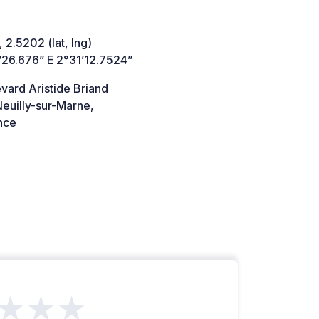
 2.5202 (lat, lng)
’26.676” E 2°31’12.7524”
vard Aristide Briand
euilly-sur-Marne,
nce
★★★