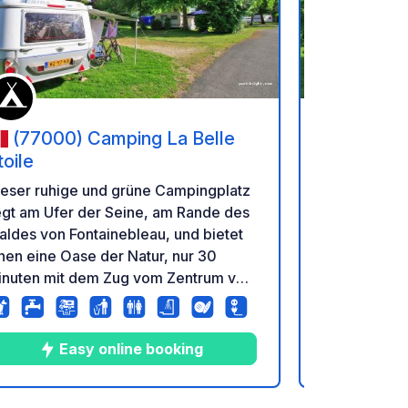
en hinzufügen
Zu Ihren Favoriten hinzufü
(77000) Camping La Belle
(77000
toile
Etoile
ieser ruhige und grüne Campingplatz
Dieser ruhi
egt am Ufer der Seine, am Rande des
liegt am Uf
ldes von Fontainebleau, und bietet
Waldes von 
nen eine Oase der Natur, nur 30
Ihnen eine O
inuten mit dem Zug vom Zentrum von
Minuten mit
ris entfernt (der Bahnhof ist 20
Paris entfer
ehminuten vom Campingplatz
Gehminuten
tfernt). ). Mit seinem überdachten
entfernt). )
Easy online booking
E
nd beheizten Schwimmbad und
und beheiz
einen grasbewachsenen und
seinen gra