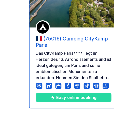
Zu Ihr
(75016) Camping CityKamp
Paris
Das CityKamp Paris**** liegt im
Herzen des 16. Arrondissements und ist
ideal gelegen, um Paris und seine
emblematischen Monumente zu
erkunden. Nehmen Sie den Shuttlebus
vom Campingplatz, um in wenigen
Minuten die U-Bahn-Station Porte
Maillot zu erreichen. Der Campingplatz
Easy online booking
empfängt Sie das ganze Jahr über mit
7 Hektar Naturpark, ideal gelegen, um