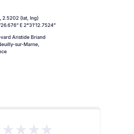
 2.5202 (lat, lng)
’26.676” E 2°31’12.7524”
vard Aristide Briand
euilly-sur-Marne,
nce
★★★★★