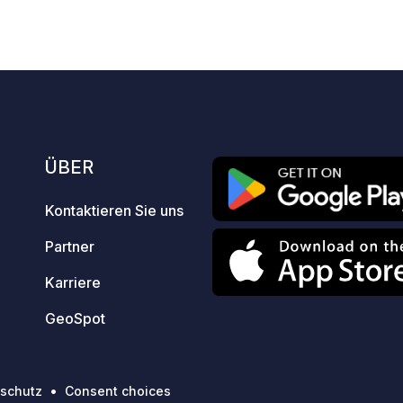
ha
10
251
3.8
★
tung
Fotos
Kommentare
Bewertung
Ca
be
Pa
z
ÜBER
Kontaktieren Sie uns
Partner
Karriere
GeoSpot
schutz
Consent choices