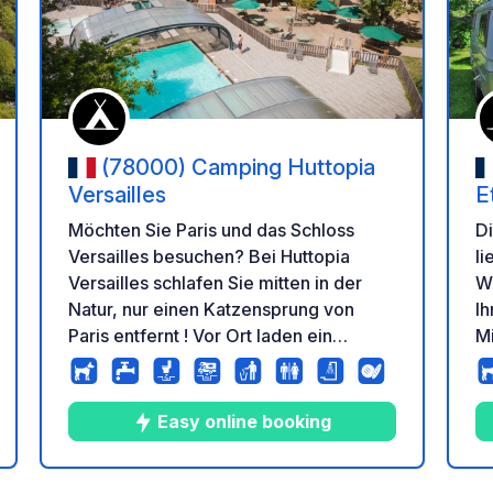
en Favoriten hinzufügen
Zu Ihren Favorit
(78000) Camping Huttopia
Versailles
E
Möchten Sie Paris und das Schloss
D
Versailles besuchen? Bei Huttopia
li
Versailles schlafen Sie mitten in der
Wa
Natur, nur einen Katzensprung von
Ih
Paris entfernt ! Vor Ort laden ein
M
schönes überdachtes und beheiztes
Pa
Schwimmbad, ein warmes
G
Wohnzentrum und schöne Grünflächen
en
Easy online booking
zum Teilen mit Ihrer Familie und zum
u
Entspannen ein.
s