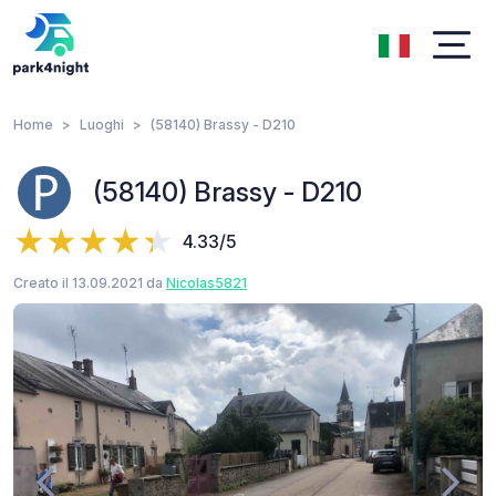
Home
Luoghi
(58140) Brassy - D210
(58140) Brassy - D210
4.33/5
Creato il 13.09.2021 da
Nicolas5821