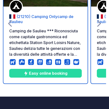
(21210) Camping Onlycamp de
(2
Saulieu
Saulie
Camping de Saulieu *** Riconosciuta
Campin
come capitale gastronomica ed
come c
etichettata Station Sport Loisirs Nature,
etiche
Saulieu delizia tutte le generazioni con
Saulie
la diversità delle attività offerte e la
la dive
qualità del suo ambiente naturale. Il
qualit
Parco Naturale Regionale del Morvan è
Parco 
una terra generosa, nota per i suoi
una te
Easy online booking
grandi laghi e le sue incantevoli
grandi
foreste. Nuovissima area di servizio
forest
per camper, di facile accesso e
per ca
4
42
4.1
★
Foto
Commenti
Valutazione
utilizzo.
utilizz