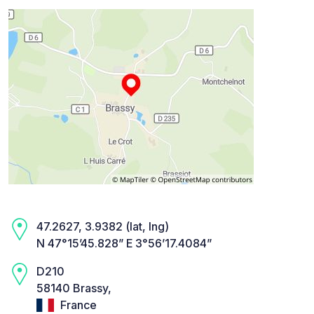
47.2627, 3.9382 (lat, lng)
N 47°15’45.828” E 3°56’17.4084”
D210
58140 Brassy,
France