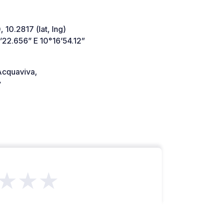
 10.2817 (lat, lng)
’22.656” E 10°16’54.12”
cquaviva,
y
★★★