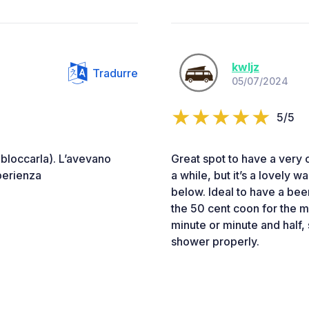
kwljz
Tradurre
05/07/2024
5/5
i bloccarla). L’avevano
Great spot to have a very
perienza
a while, but it’s a lovely 
below. Ideal to have a be
the 50 cent coon for the m
minute or minute and half,
shower properly.