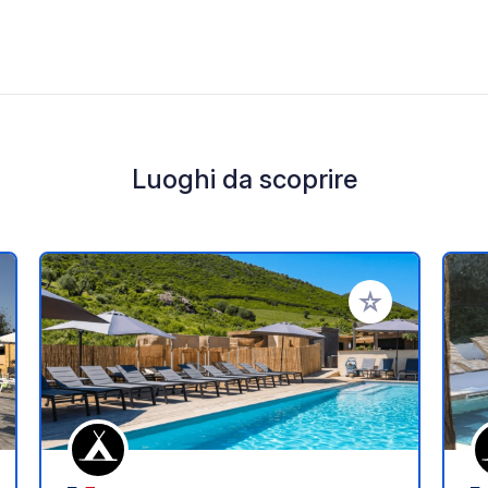
Luoghi da scoprire
i ai tuoi preferiti
Aggiungi ai tuoi p