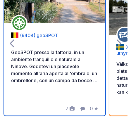
(9404) geoSPOT
(6
GeoSPOT presso la fattoria, in un
uthyrn
ambiente tranquillo e naturale a
Välkom
Ninove. Godetevi un piacevole
plats 
momento all'aria aperta all'ombra di un
detta 
ombrellone, con un campo da bocce e
natur 
giri in pony per i bambini. Un luogo
kan ko
ideale per una pausa rilassante. Grazie
scanna
al proprietario per aver condiviso
får ni
questo geoSPOT! :) Promemoria : -
7
0
★
Foto
Commento
Valutazione
in. Gl
Ricordarsi di registrare il codice
Då vi v
GeoSpot all'arrivo - Il mio veicolo è
säker 
attrezzato di servizi igienici - ⚠️ Niente