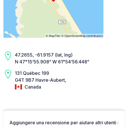
47.2655, -61.9157 (lat, lng)
N 47°15’55.908” W 61°54’56.448”
131 Québec 199
G4T 9B7 Havre-Aubert,
Canada
Aggiungere una recensione per aiutare altri utenti :