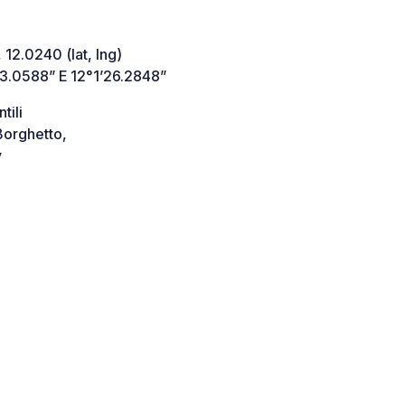
 12.0240 (lat, lng)
’3.0588” E 12°1’26.2848”
tili
orghetto,
y