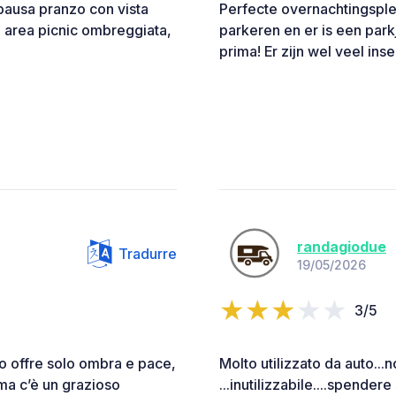
 pausa pranzo con vista
Perfecte overnachtingsple
n area picnic ombreggiata,
parkeren en er is een park
prima! Er zijn wel veel ins
randagiodue
Tradurre
19/05/2026
3/5
o offre solo ombra e pace,
Molto utilizzato da auto...
ma c’è un grazioso
...inutilizzabile....spende