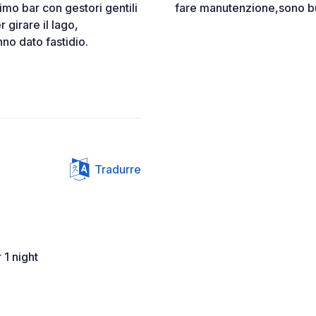
imo bar con gestori gentili
fare manutenzione,sono bu
r girare il lago,
nno dato fastidio.
Tradurre
 1 night