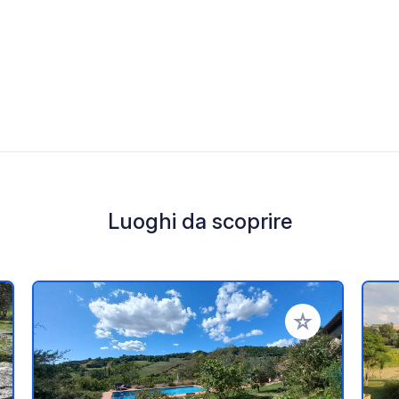
Luoghi da scoprire
i ai tuoi preferiti
Aggiungi ai tuoi p