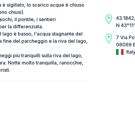
a è sigillato, lo scarico acque è chiuso
ono chiusi).
43.1842,
chi, il pontile, i sentieri
N 43°11
er la differenziata.
l lago è basso, l'acqua stagnante del
7 Via Pon
la fine del parcheggio e la riva del lago,
06069 B
Ital
i più tranquilli sulla riva del lago,
ura. Notte molto tranquilla, ranocchie,
isti.