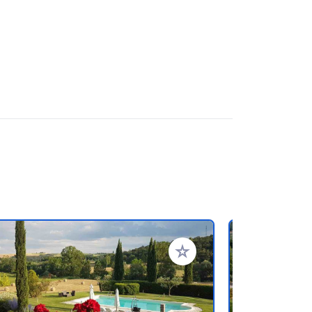
referiti
Aggiungi ai tuoi preferiti