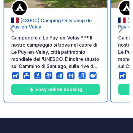
(43000) Camping Onlycamp du
(4
Puy-en-Velay
Puy-e
Campeggio a Le Puy-en-Velay *** Il
Campeg
nostro campeggio si trova nel cuore di
nostro
Le Puy-en-Velay, città patrimonio
Le Puy
mondiale dell'UNESCO. È inoltre situato
mondia
sul Cammino di Santiago, sulle rive del
sul Ca
fiume e ai piedi delle famose rocce
fiume 
dominate dalla statua della Vergine
domina
Maria e dal chiostro. Si prega di notare
Maria 
Easy online booking
che la reception è chiusa dalle 12:00
che la
alle 14:00 e che parcheggiare di fronte
alle 1
è difficile. Si consiglia di prenotare in
è diffi
3
255
3.9
★
Foto
Commenti
Valutazione
anticipo durante l'alta stagione, poiché
antici
il campeggio si riempie rapidamente.
il cam