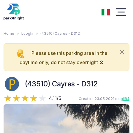
Home
Luoghi
(43510) Cayres - D312
Please use this parking area in the
daytime only, do not stay overnight 🚫
(43510) Cayres - D312
4.11/5
Creato il 23.05.2021 da
gil84