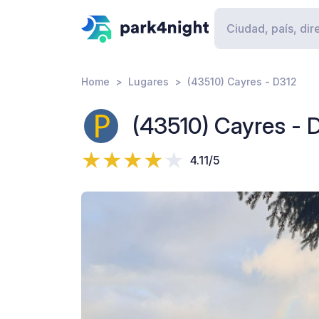
Home
Lugares
(43510) Cayres - D312
(43510) Cayres - 
4.11/5