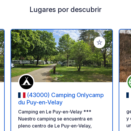
Lugares por descubrir
a tus favoritos
Añadir a tus favo
(43000) Camping Onlycamp
du Puy-en-Velay
ge
Camping en Le Puy-en-Velay ***
y 
Nuestro camping se encuentra en
un
pleno centro de Le Puy-en-Velay,