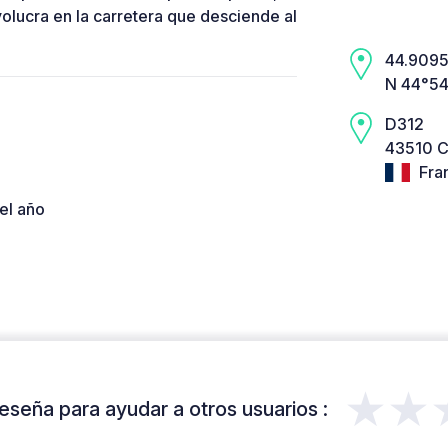
volucra en la carretera que desciende al
44.9095,
N 44°54
D312
43510 C
Fra
el año
★★
eseña para ayudar a otros usuarios :