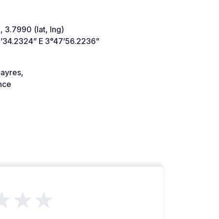
 3.7990 (lat, lng)
’34.2324” E 3°47’56.2236”
ayres,
nce
★★★