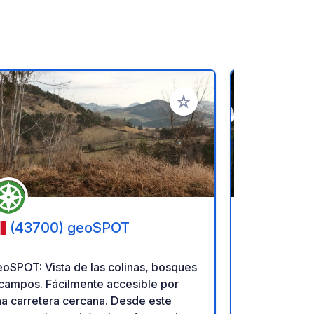
ritos
Añadir a tus favoritos
(43700) geoSPOT
(48300
oSPOT: Vista de las colinas, bosques
Camping de 
campos. Fácilmente accesible por
and intimate
a carretera cercana. Desde este
places but l