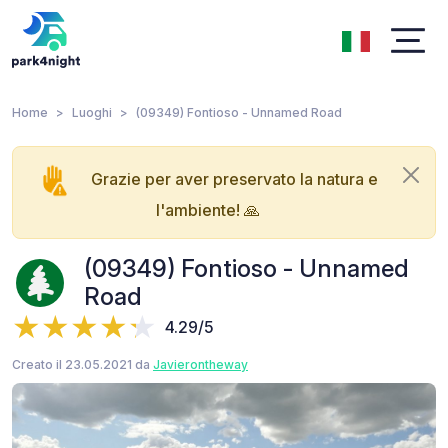
Home
Luoghi
(09349) Fontioso - Unnamed Road
Grazie per aver preservato la natura e
l'ambiente! 🙏
(09349) Fontioso - Unnamed
Road
4.29/5
Creato il 23.05.2021 da
Javierontheway