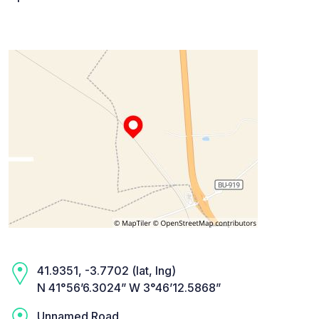
41.9351, -3.7702 (lat, lng)
N 41°56’6.3024” W 3°46’12.5868”
Unnamed Road