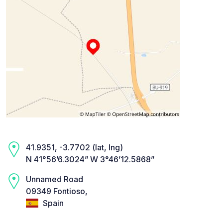
41.9351, -3.7702 (lat, lng)
N 41°56’6.3024” W 3°46’12.5868”
Unnamed Road
09349 Fontioso,
Spain