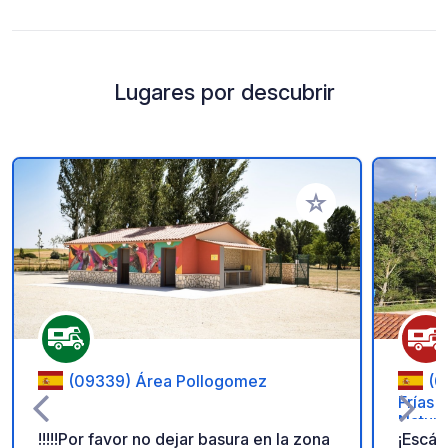
Lugares por descubrir
Añadir a tus favorito
(09339) Área Pollogomez
(0
Frías 
Nature
!!!!!Por favor no dejar basura en la zona
¡Escáp