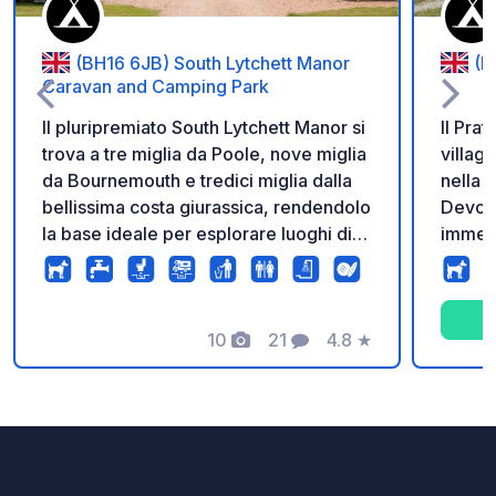
(BH16 6JB) South Lytchett Manor
(E
Caravan and Camping Park
Il pluripremiato South Lytchett Manor si
Il Pra
trova a tre miglia da Poole, nove miglia
villag
da Bournemouth e tredici miglia dalla
nella 
bellissima costa giurassica, rendendolo
Devon,
la base ideale per esplorare luoghi di
immers
bellezza locali, splendide spiagge,
campag
luoghi di interesse storico e attrazioni
15-20 
per famiglie. Il parco si trova a quattro
Exmout
miglia (14 minuti in auto) dal porto di
10
21
4.8
★
per es
Foto
Commenti
Valutazione
Poole, offrendo la perfetta sosta prima
e le s
di salpare per la tua avventura in
Jurass
Francia. Immerso in 20 acri di parco
dell'U
tranquillo, il parco a conduzione
perfet
familiare dispone di piazzole ben
del ca