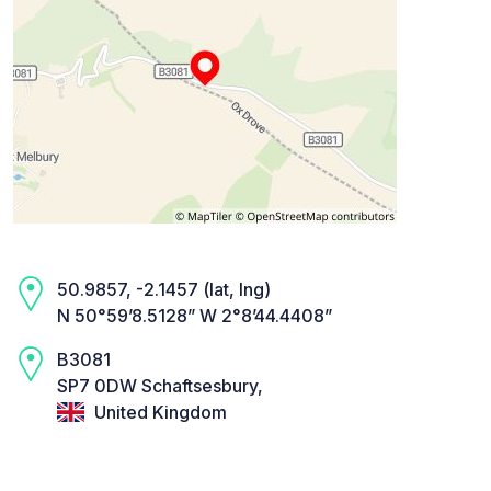
50.9857, -2.1457 (lat, lng)
N 50°59’8.5128” W 2°8’44.4408”
B3081
SP7 0DW Schaftsesbury,
United Kingdom