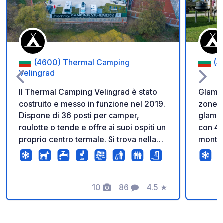
(4600) Thermal Camping
(4
Velingrad
Il Thermal Camping Velingrad è stato
Glampi
costruito e messo in funzione nel 2019.
zone: 
Dispone di 36 posti per camper,
glampi
roulotte o tende e offre ai suoi ospiti un
con 45
proprio centro termale. Si trova nella
monti 
capitale termale della Bulgaria -
vista 
Velingrad, sulla strada per la città di
Anche s
Yundola, nella parte della città con il
soli 8 
clima più salubre e favorevole -
10
86
4.5
★
città.
Foto
Commenti
Valutazione
proprio accanto all'ospedale
propri
polmonare "St. Petka Bulgarska". La
puoi p
sua posizione è estremamente comoda
molto 