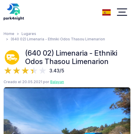
Home
Lugares
(640 02) Limenaria - Ethniki Odos Thasou Limenarion
(640 02) Limenaria - Ethniki
Odos Thasou Limenarion
3.43/5
Creado el 20.05.2021 por
Balayan