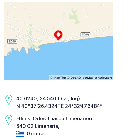
40.6240, 24.5466 (lat, lng)
N 40°37’26.4324” E 24°32’47.6484”
Ethniki Odos Thasou Limenarion
640 02 Limenaria,
Greece