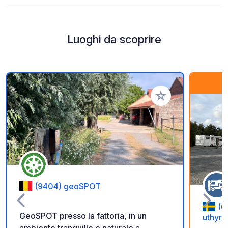
Luoghi da scoprire
Aggiungi ai tuoi pref
(9404) geoSPOT
(6
GeoSPOT presso la fattoria, in un
uthyrn