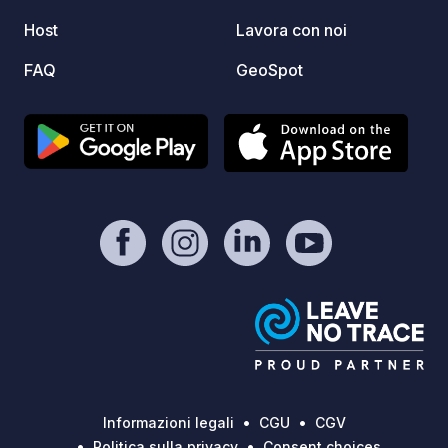
och ty
runt. 
Host
Lavora con noi
din st
FAQ
GeoSpot
online
Informazioni legali
CGU
CGV
Politica sulla privacy
Consent choices