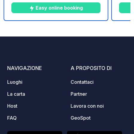
questo campeggio è anche un paradiso
questo
Easy online booking
per i pescatori. Apprezzerete il suo
per i 
ambiente naturale di alta qualità e la
ambient
vicinanza al centro della città.
vicinan
5
122
3.7
★
Foto
Commenti
Valutazione
NAVIGAZIONE
A PROPOSITO DI
Luoghi
Contattaci
La carta
Partner
Host
Lavora con noi
FAQ
GeoSpot