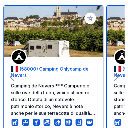
Aggiungi ai tuoi pref
(58000) Camping Onlycamp de
(5
Nevers
Never
Camping de Nevers *** Campeggio
Campi
sulle rive della Loira, vicino al centro
sulle r
storico. Dotata di un notevole
storic
patrimonio storico, Nevers è nota
patrim
anche per le sue terrecotte di qualità.
anche 
Situato sull'ultimo fiume d'Europa e
Situat
sulla famosa rotta "Loire à Vélo",
sulla 