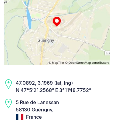
47.0892, 3.1969 (lat, lng)
N 47°5’21.2568” E 3°11’48.7752”
5 Rue de Lanessan
58130 Guérigny,
France