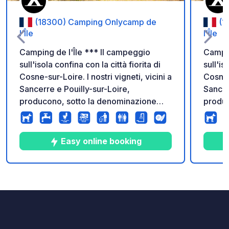
(18300) Camping Onlycamp de
(1
l'Île
l'Île
Camping de l'Île *** Il campeggio
Camping de
sull'isola confina con la città fiorita di
sull'is
Cosne-sur-Loire. I nostri vigneti, vicini a
Cosne-s
Sancerre e Pouilly-sur-Loire,
Sancer
producono, sotto la denominazione
produc
A.O.C "Côteaux du Giennois", vini
A.O.C 
molto apprezzati come il Crottin de
molto 
Chavignol: un formaggio prodotto
Chavig
Easy online booking
localmente con una tecnica ancestrale.
localm
Un luogo di relax e svago in un
Un luo
ambiente riposante.
ambien
4
69
4.1
★
Foto
Commenti
Valutazione