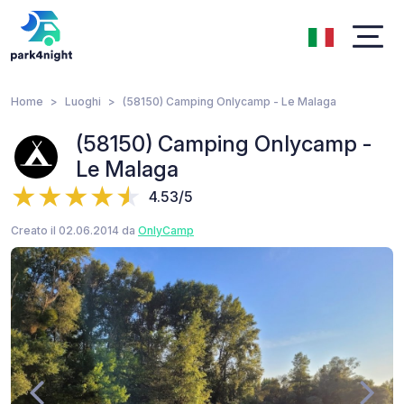
Home
Luoghi
(58150) Camping Onlycamp - Le Malaga
(58150) Camping Onlycamp -
Le Malaga
4.53/5
Creato il 02.06.2014 da
OnlyCamp