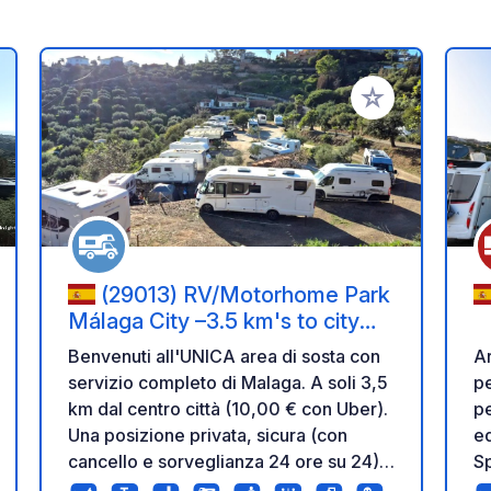
i ai tuoi preferiti
Aggiungi ai tuoi p
(29013) RV/Motorhome Park
Málaga City –3.5 km's to city
centre
Benvenuti all'UNICA area di sosta con
Ar
servizio completo di Malaga. A soli 3,5
per
km dal centro città (10,00 € con Uber).
pe
Una posizione privata, sicura (con
ed
cancello e sorveglianza 24 ore su 24),
Sp
meravigliosamente tranquilla,
te