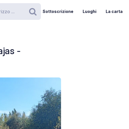
Sottoscrizione
Luoghi
La carta
Ricerca
jas -