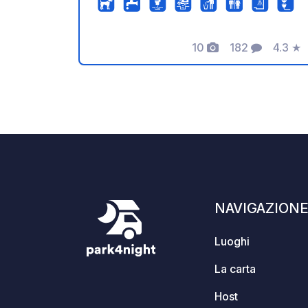
accogliente. La nostra nuova area di
accesso per camper di grandi
10
182
4.3
★
dimensioni è un punto di forza,
Foto
Commenti
Valuta
offrendo un ingresso facile e comodo.
Offriamo anche un'area di carico e
scarico, elettricità gratuita a 6A, Wi-Fi,
una lavatrice, due bagni con doccia e,
soprattutto, la fermata dell'autobus
proprio di fronte. È l'ideale per visitare
Malaga, rilassarsi e godersi la natura.
Splendidi percorsi di montagna
attendono gli appassionati di ciclismo.
NAVIGAZION
Luoghi
La carta
Host