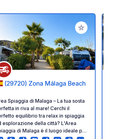
referiti
Aggiungi ai tuoi preferiti
(29720) Zona Málaga Beach
(29570
ea Spiaggia di Malaga – La tua sosta
Mariposa Lib
fetta in riva al mare! Cerchi il
relax and/or make 
rfetto equilibrio tra relax in spiaggia
scale camper
 esplorazione della città? L'Area
of the mount
iaggia di Malaga è il luogo ideale per
a large swi
 e il tuo camper o furgone
and sunbeds. Parking price is inc