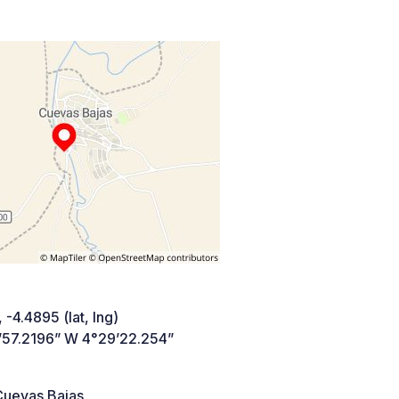
 -4.4895 (lat, lng)
’57.2196” W 4°29’22.254”
uevas Bajas,