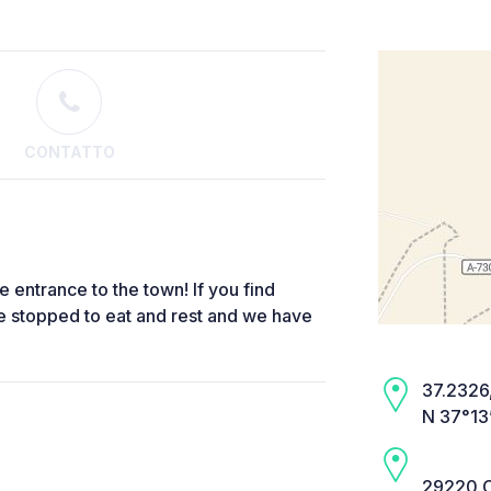
CONTATTO
he entrance to the town! If you find
e stopped to eat and rest and we have
37.2326,
N 37°13
29220 C