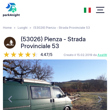
Home
Luoghi
(53026) Pienza - Strada Provinciale 53
(53026) Pienza - Strada
Provinciale 53
4.47/5
Creato il 15.02.2019 da
AxelW