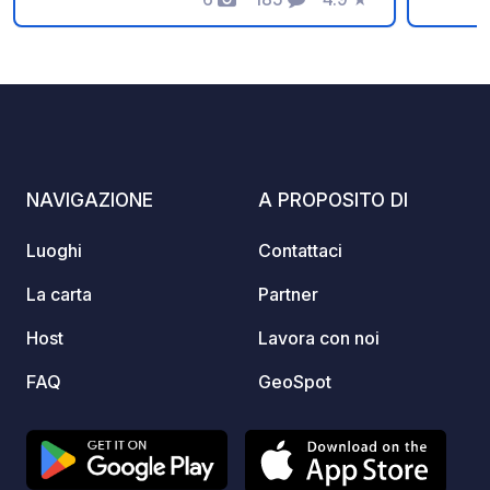
Foto
Commenti
Valutazione
obbligatoria solo la domenica tramite
Le pia
WhatsApp. Non vediamo l'ora di darvi il
acqua 
benvenuto!
in un 
stupen
period
nella g
tutti g
NAVIGAZIONE
A PROPOSITO DI
Poderi
piazzo
Luoghi
Contattaci
La carta
Partner
Host
Lavora con noi
FAQ
GeoSpot