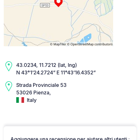
43.0234, 11.7212 (lat, lng)
N 43°1’24.2724” E 11°43’16.4352”
Strada Provinciale 53
53026 Pienza,
Italy
Aggiungere una recensione per aiutare altri utenti :