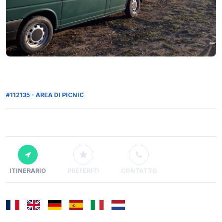
#112135 - AREA DI PICNIC
ITINERARIO
PREFERITI
CONTATTO