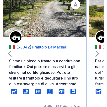
Aggiungi ai tuoi pref
(53042) Frantoio La Macina
(5
Siamo un piccolo frantoio a conduzione
Per ch
familiare. Qui potrete rilassarvi tra gli
natura AGR
ulivi o nel cortile ghiaioso. Potrete
del “P
visitare il frantoio e degustare il nostro
turismo
olio extravergine di oliva. Accettiamo
fermar
volentieri prenotazioni tramite
per un
WhatsApp o e-mail, come indicato nei
bellez
nostri dati di contatto. Il check-in è dalle
così la
9:00 alle 19:00. La prenotazione è
6
185
4.9
★
le tra