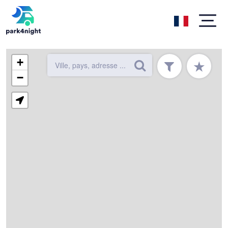
+
★
−