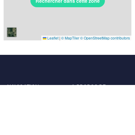
Rechercher dans cette zone
Leaflet
|
© MapTiler
© OpenStreetMap contributors
NAVIGATION
A PROPOS DE
Les lieux
Nous contacter
La charte
Partenaires
Hôtes
Nous rejoindre