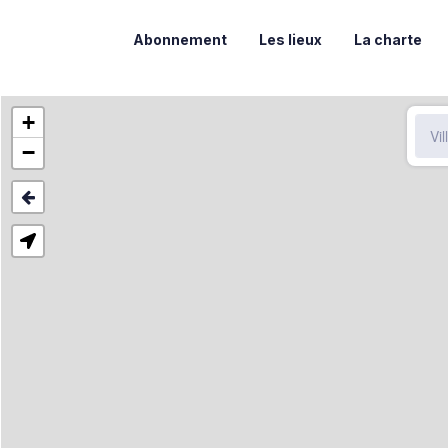
Abonnement
Les lieux
La charte
+
−