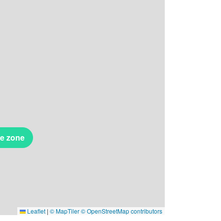
te zone
Leaflet
|
© MapTiler
© OpenStreetMap contributors