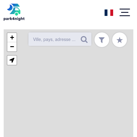
+
★
−