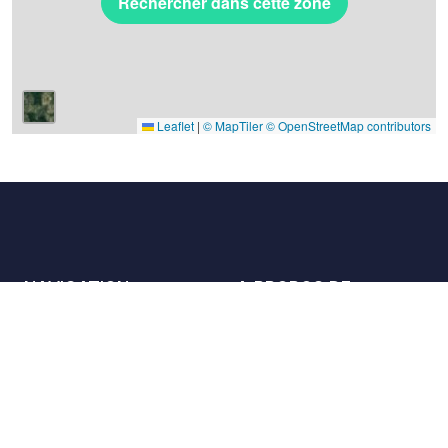
Rechercher dans cette zone
Leaflet
|
© MapTiler
© OpenStreetMap contributors
NAVIGATION
A PROPOS DE
Les lieux
Nous contacter
La charte
Partenaires
Hôtes
Nous rejoindre