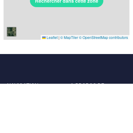
Rechercher dans cette zone
Leaflet
|
© MapTiler
© OpenStreetMap contributors
NAVIGATION
A PROPOS DE
Les lieux
Nous contacter
La charte
Partenaires
Hôtes
Nous rejoindre