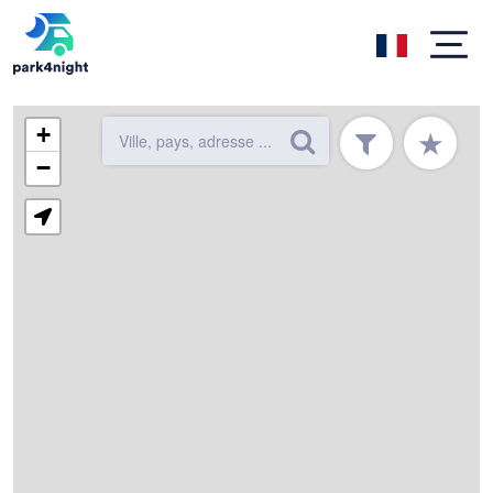
+
★
−