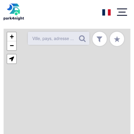
+
★
−