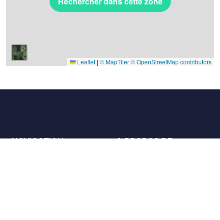
Rechercher dans cette zone
Leaflet
|
© MapTiler
© OpenStreetMap contributors
NAVIGATION
A PROPOS DE
Les lieux
Nous contacter
La charte
Partenaires
Hôtes
Nous rejoindre