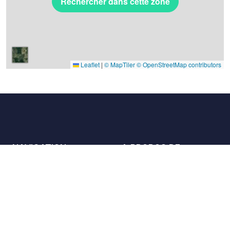
Rechercher dans cette zone
Leaflet
|
© MapTiler
© OpenStreetMap contributors
NAVIGATION
A PROPOS DE
Les lieux
Nous contacter
La charte
Partenaires
Hôtes
Nous rejoindre