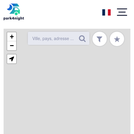
+
★
−