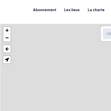
Abonnement
Les lieux
La charte
+
−