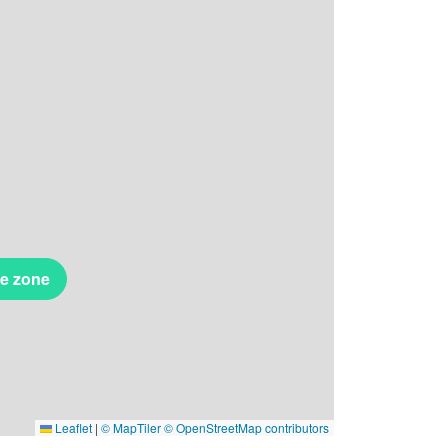
te zone
Leaflet
|
© MapTiler
© OpenStreetMap contributors