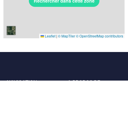
Rechercher dans cette zone
Leaflet
|
© MapTiler
© OpenStreetMap contributors
NAVIGATION
A PROPOS DE
Les lieux
Nous contacter
La charte
Partenaires
Hôtes
Nous rejoindre