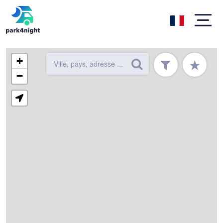
+
★
−