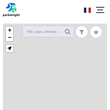
+
★
−