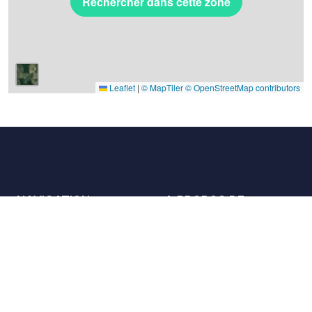
Rechercher dans cette zone
Leaflet
|
© MapTiler
© OpenStreetMap contributors
NAVIGATION
A PROPOS DE
Les lieux
Nous contacter
La charte
Partenaires
Hôtes
Nous rejoindre