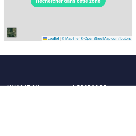
Rechercher dans cette zone
Leaflet
|
© MapTiler
© OpenStreetMap contributors
NAVIGATION
A PROPOS DE
Les lieux
Nous contacter
La charte
Partenaires
Hôtes
Nous rejoindre