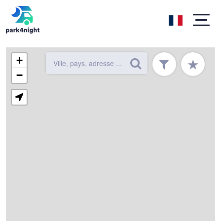
+
★
−