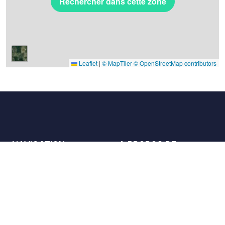
Rechercher dans cette zone
Leaflet
|
© MapTiler
© OpenStreetMap contributors
NAVIGATION
A PROPOS DE
Les lieux
Nous contacter
La charte
Partenaires
Hôtes
Nous rejoindre