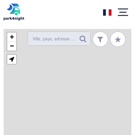
+
★
−