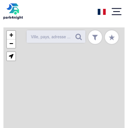
+
★
−