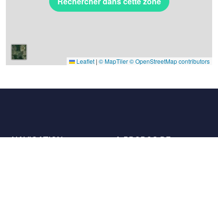
Rechercher dans cette zone
Leaflet
|
© MapTiler
© OpenStreetMap contributors
NAVIGATION
A PROPOS DE
Les lieux
Nous contacter
La charte
Partenaires
Hôtes
Nous rejoindre