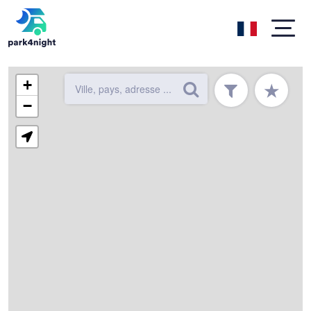
+
★
−