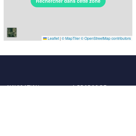
Rechercher dans cette zone
Leaflet
|
© MapTiler
© OpenStreetMap contributors
NAVIGATION
A PROPOS DE
Les lieux
Nous contacter
La charte
Partenaires
Hôtes
Nous rejoindre