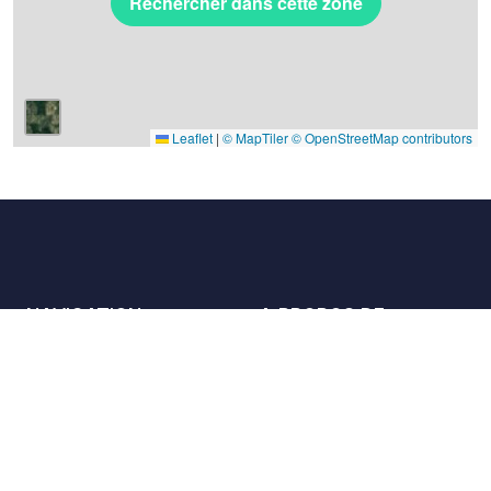
Rechercher dans cette zone
Leaflet
|
© MapTiler
© OpenStreetMap contributors
NAVIGATION
A PROPOS DE
Les lieux
Nous contacter
La charte
Partenaires
Hôtes
Nous rejoindre