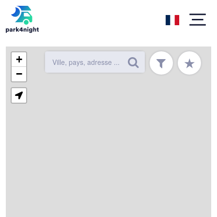
+
★
−