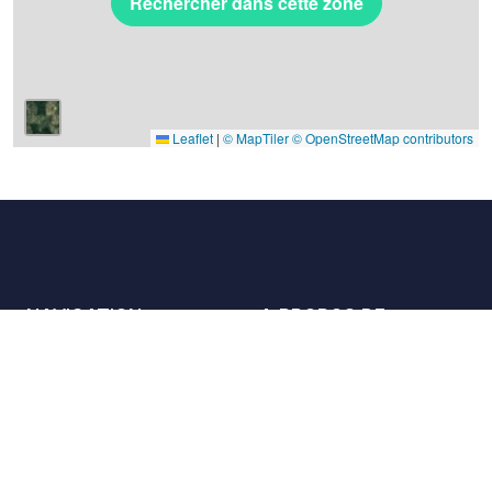
Rechercher dans cette zone
Leaflet
|
© MapTiler
© OpenStreetMap contributors
NAVIGATION
A PROPOS DE
Les lieux
Nous contacter
La charte
Partenaires
Hôtes
Nous rejoindre