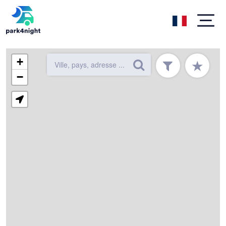
+
★
−