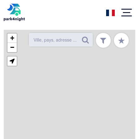
+
★
−