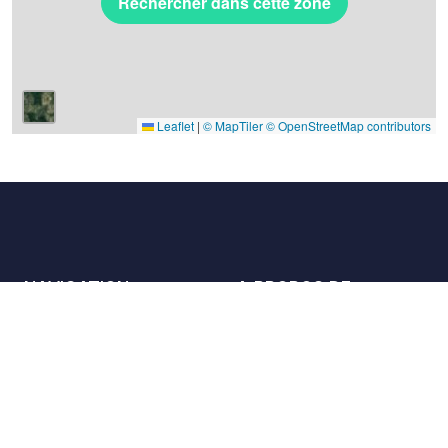
Rechercher dans cette zone
Leaflet
|
© MapTiler
© OpenStreetMap contributors
NAVIGATION
A PROPOS DE
Les lieux
Nous contacter
La charte
Partenaires
Hôtes
Nous rejoindre