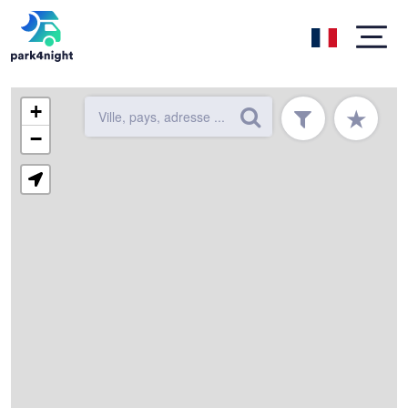
+
★
−