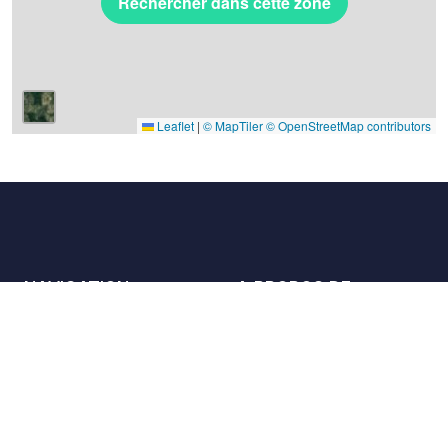
Rechercher dans cette zone
Leaflet
|
© MapTiler
© OpenStreetMap contributors
NAVIGATION
A PROPOS DE
Les lieux
Nous contacter
La charte
Partenaires
Hôtes
Nous rejoindre