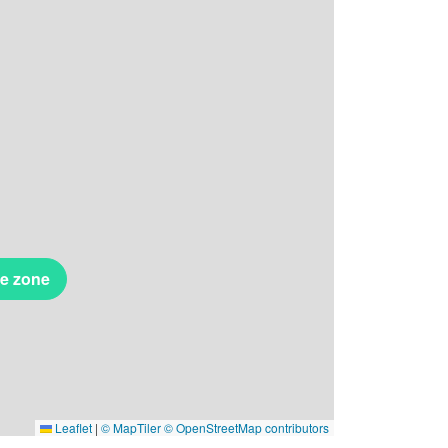
te zone
Leaflet
|
© MapTiler
© OpenStreetMap contributors