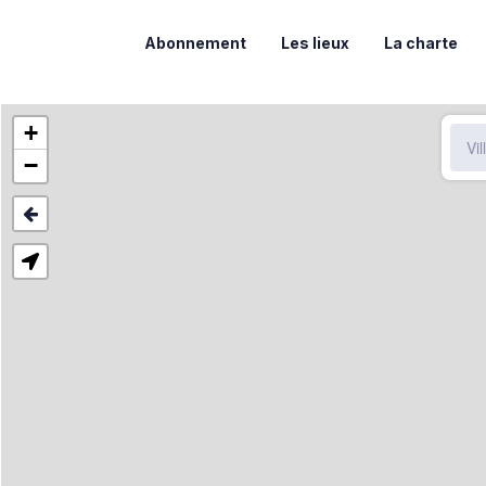
Abonnement
Les lieux
La charte
+
−