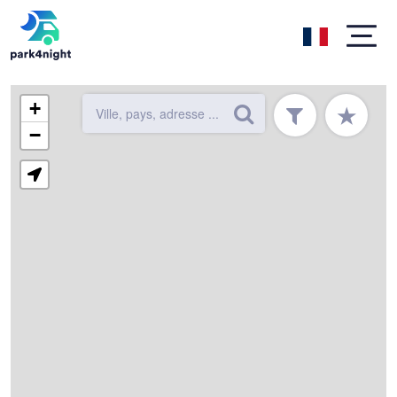
+
★
−