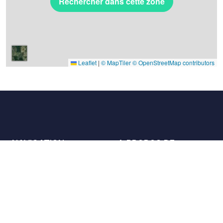
Rechercher dans cette zone
Leaflet
|
© MapTiler
© OpenStreetMap contributors
NAVIGATION
A PROPOS DE
Les lieux
Nous contacter
La charte
Partenaires
Hôtes
Nous rejoindre