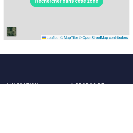
Rechercher dans cette zone
Leaflet
|
© MapTiler
© OpenStreetMap contributors
NAVIGATION
A PROPOS DE
Les lieux
Nous contacter
La charte
Partenaires
Hôtes
Nous rejoindre