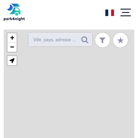
+
★
−