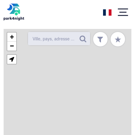
+
★
−