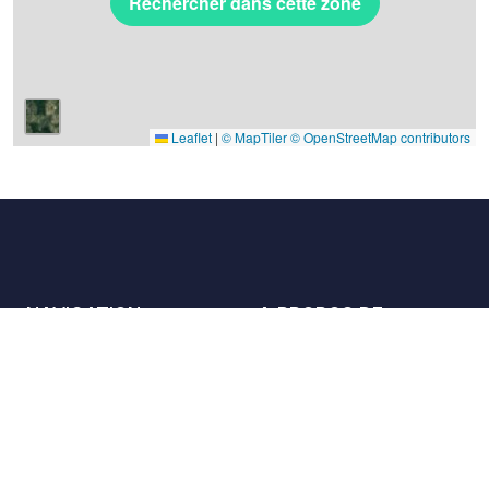
Rechercher dans cette zone
Leaflet
|
© MapTiler
© OpenStreetMap contributors
NAVIGATION
A PROPOS DE
Les lieux
Nous contacter
La charte
Partenaires
Hôtes
Nous rejoindre