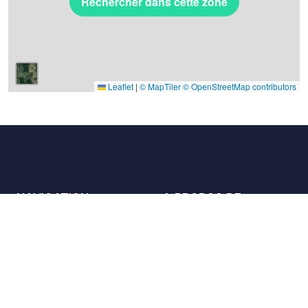
Rechercher dans cette zone
Leaflet
|
© MapTiler
© OpenStreetMap contributors
NAVIGATION
A PROPOS DE
Les lieux
Nous contacter
La charte
Partenaires
Hôtes
Nous rejoindre