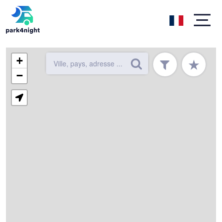
+
★
−