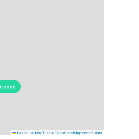
te zone
Leaflet
|
© MapTiler
© OpenStreetMap contributors