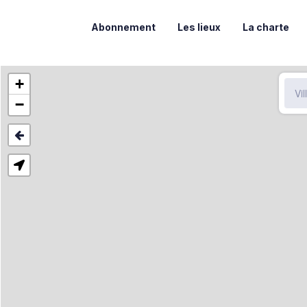
Abonnement
Les lieux
La charte
+
−