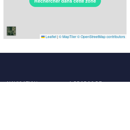
Rechercher dans cette zone
Leaflet
|
© MapTiler
© OpenStreetMap contributors
NAVIGATION
A PROPOS DE
Les lieux
Nous contacter
La charte
Partenaires
Hôtes
Nous rejoindre