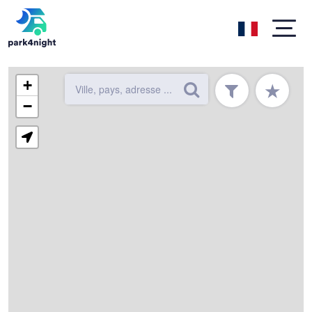
+
★
−