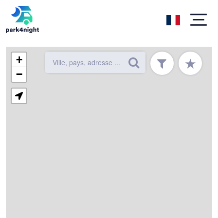
+
★
−