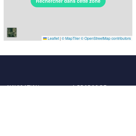
Rechercher dans cette zone
Leaflet
|
© MapTiler
© OpenStreetMap contributors
NAVIGATION
A PROPOS DE
Les lieux
Nous contacter
La charte
Partenaires
Hôtes
Nous rejoindre